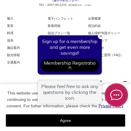
《集中予約センター》
TEL：0557-95-2215
（受付時間 9:30 ～ 17:00）
魅力
電子パンフレット
企業概要
客室
新着情報
宿泊約款
料理
宿泊プラン一覧
個人情報保護ポリシー
温泉
お部屋からご予約
サイトマップ
施設案内
お問い合せ
観光情報
よくあるご質問（FAQ）
交通案内
This website uses cookies to improve your user experience. By
銀水荘オンラインショップ
銀水荘・採用案内
continuing to use this website, you have agreed with our cookie
consent. For futher information, please check the
Private Policy
.
東伊豆・稲取 銀水荘
株式会社ホテル銀水荘
Agree
Copyright © GINSUISO. All Rights Reserved.