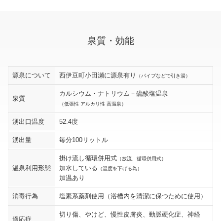
泉質・効能
源泉について
西伊豆町小田瀬に源泉有り
（パイプなどで引き湯）
カルシウム・ナトリウム－硫酸塩温泉
泉質
（低張性 アルカリ性 高温泉）
湧出口温度
52.4度
湧出量
毎分100リットル
掛け流し循環併用式
（放流、循環併用式）
温泉利用形態
加水している
（温度を下げる為）
加温あり
消毒行為
塩素系薬剤使用（浴槽内を清潔に保つために使用）
切り傷、やけど、慢性皮膚炎、動脈硬化症、神経
適応症
（効能）