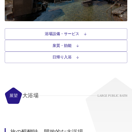
浴場設備・サービス 
泉質・効能 
日帰り入浴 
大浴場
展望
LARGE PUBLIC BATH
旅の醍醐味。開放的な大浴場