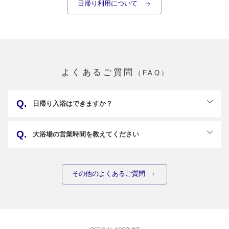
日帰り利用について 
よくあるご質問
（FAQ）
日帰り入浴はできますか？
ご利用いただけます。
受付時間 13:00～20:00
大浴場の営業時間を教えてください
料金 中学生以上 2,500円・小学生1,200円・0歳～6歳（未
就学児）無料
大浴場の営業時間は下記の通りです。
フェイスタオル・バスタオル付き
・展望大浴場・露天風呂 5:00～9:30 / 11:30～25:00
館内のご利用は入館より120分とさせていただきます。
・サウナ 7:00～9:00 / 14:00～22:00
その他のよくあるご質問
なお、西伊豆町、松崎町にお住いの方は身分証明書をご提示
・ジェットバス 6:00～9:30 / 15:00～22:00
いただければ、地元料金として大人1,500円、小学生700円と
（その他日によって内風呂・露天風呂のいずれかの浴槽でお
させていただきます。（ラウンジフリードリンク利用含む）
湯の入れ替えを実施しているため
11:30以降14:00頃までは水温が低い場合がございます）
※男女入替えなし。