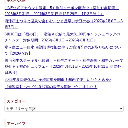
LINE公式アカウント限定！5％割引クーポン配布中［宿泊対象期間：
2026年8月31日～2027年3月31日※12月29日～1月3日除く］
河津桜まつりと温泉で楽しむ、ひと足早い伊豆の春［2027年2月6日～3
月7日］
8月10日は「宿の日」！宿泊＆投稿で最大8,100円キャッシュバックの
チャンス［対象期間：2026年8月1日～2026年8月31日］
堂ヶ島ニュー銀水 空調設備復旧に伴うご宿泊予約のお取り扱いについ
て【2026/7/19】
黒毛和牛ステーキ食べ放題！～和牛ステーキ・和牛寿司・和牛カレーで
魅せる至福のビュッフェ～［2026年8月31日～2026年10月31日 ※除外
日あり］
2026年夏◎夏休みお子様広場を開催！館内で楽しいひとときを♪
【新客室】ベッド付き和室の販売を開始いたしました！
カテゴリー
アーカイブ