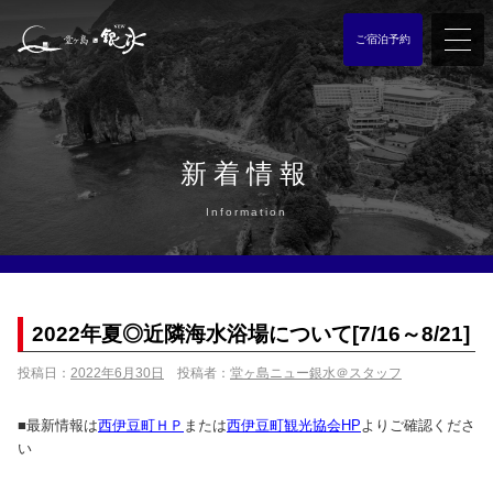
ご宿泊予約
新着情報
Information
2022年夏◎近隣海水浴場について[7/16～8/21]
投稿日：
2022年6月30日
投稿者：
堂ヶ島ニュー銀水＠スタッフ
■最新情報は
西伊豆町ＨＰ
または
西伊豆町観光協会HP
よりご確認くださ
い