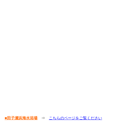
■田子瀬浜海水浴場
⇒
こちらのページをご覧ください