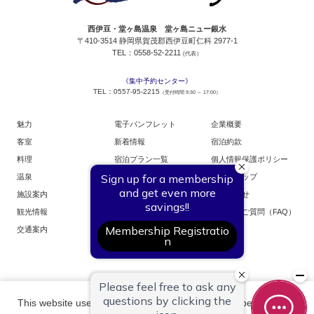
西伊豆・堂ヶ島温泉 堂ヶ島ニュー銀水
〒410-3514 静岡県賀茂郡西伊豆町仁科 2977-1
TEL：0558-52-2211
(代表）
《集中予約センター》
TEL：0557-95-2215
（受付時間 9:30 ～ 17:00）
魅力
電子パンフレット
企業概要
客室
新着情報
宿泊約款
料理
宿泊プラン一覧
個人情報保護ポリシー
温泉
お部屋からご予約
サイトマップ
施設案内
お問い合せ
観光情報
よくあるご質問（FAQ）
交通案内
This website uses cookies to improve your user experience. By
銀水荘オンラインショップ
銀水荘・採用案内