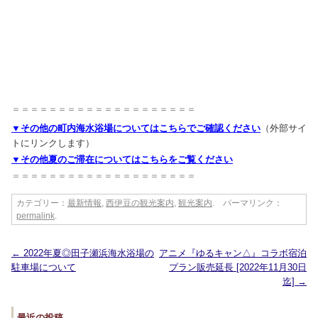
＝＝＝＝＝＝＝＝＝＝＝＝＝＝＝＝＝＝＝＝
▼その他の町内海水浴場についてはこちらでご確認ください
（外部サイ
トにリンクします）
▼その他夏のご滞在についてはこちらをご覧ください
＝＝＝＝＝＝＝＝＝＝＝＝＝＝＝＝＝＝＝＝
カテゴリー：
最新情報
,
西伊豆の観光案内
,
観光案内
. パーマリンク：
permalink
.
←
2022年夏◎田子瀬浜海水浴場の
アニメ『ゆるキャン△』コラボ宿泊
駐車場について
プラン販売延長 [2022年11月30日
迄]
→
最近の投稿