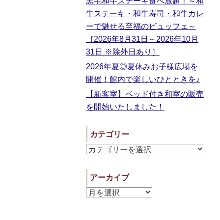
黒毛和牛ステーキ食べ放題！～和
牛ステーキ・和牛寿司・和牛カレ
ーで魅せる至福のビュッフェ～
［2026年8月31日～2026年10月
31日 ※除外日あり］
2026年夏◎夏休みお子様広場を
開催！館内で楽しいひとときを♪
【新客室】ベッド付き和室の販売
を開始いたしました！
カテゴリー
アーカイブ