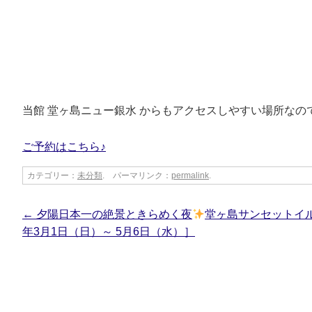
当館 堂ヶ島ニュー銀水 からもアクセスしやすい場所な
ご予約はこちら♪
カテゴリー：
未分類
. パーマリンク：
permalink
.
←
夕陽日本一の絶景ときらめく夜
堂ヶ島サンセットイル
年3月1日（日）～ 5月6日（水）］