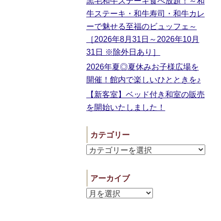
黒毛和牛ステーキ食べ放題！～和
牛ステーキ・和牛寿司・和牛カレ
ーで魅せる至福のビュッフェ～
［2026年8月31日～2026年10月
31日 ※除外日あり］
2026年夏◎夏休みお子様広場を
開催！館内で楽しいひとときを♪
【新客室】ベッド付き和室の販売
を開始いたしました！
カテゴリー
アーカイブ