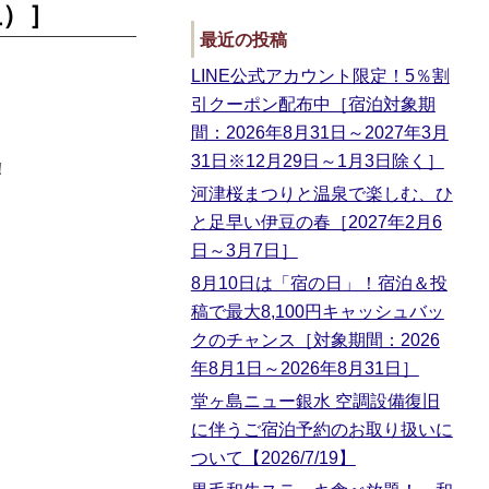
土）］
最近の投稿
LINE公式アカウント限定！5％割
引クーポン配布中［宿泊対象期
間：2026年8月31日～2027年3月
31日※12月29日～1月3日除く］
！
河津桜まつりと温泉で楽しむ、ひ
と足早い伊豆の春［2027年2月6
日～3月7日］
8月10日は「宿の日」！宿泊＆投
稿で最大8,100円キャッシュバッ
クのチャンス［対象期間：2026
年8月1日～2026年8月31日］
堂ヶ島ニュー銀水 空調設備復旧
に伴うご宿泊予約のお取り扱いに
ついて【2026/7/19】