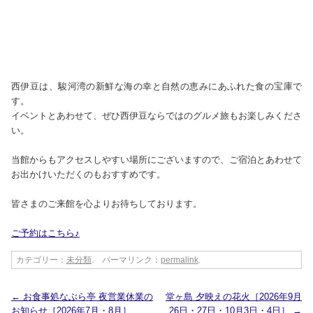
西伊豆は、駿河湾の新鮮な海の幸と自然の恵みにあふれた食の宝庫で
す。
イベントとあわせて、ぜひ西伊豆ならではのグルメ旅もお楽しみくださ
い。
当館からもアクセスしやすい場所にございますので、ご宿泊とあわせて
お出かけいただくのもおすすめです。
皆さまのご来館を心よりお待ちしております。
ご予約はこちら♪
カテゴリー：
未分類
. パーマリンク：
permalink
.
←
お食事処なぶら亭 夜営業休業の
堂ヶ島 夕映えの花火［2026年9月
お知らせ［2026年7月・8月］
26日・27日・10月3日・4日］
→