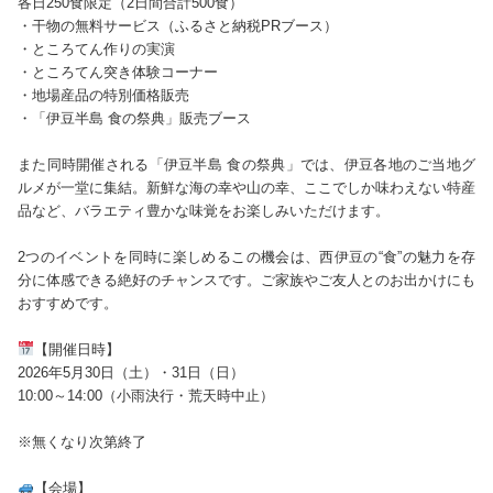
各日250食限定（2日間合計500食）
・干物の無料サービス（ふるさと納税PRブース）
・ところてん作りの実演
・ところてん突き体験コーナー
・地場産品の特別価格販売
・「伊豆半島 食の祭典」販売ブース
また同時開催される「伊豆半島 食の祭典」では、伊豆各地のご当地グ
ルメが一堂に集結。新鮮な海の幸や山の幸、ここでしか味わえない特産
品など、バラエティ豊かな味覚をお楽しみいただけます。
2つのイベントを同時に楽しめるこの機会は、西伊豆の“食”の魅力を存
分に体感できる絶好のチャンスです。ご家族やご友人とのお出かけにも
おすすめです。
【開催日時】
2026年5月30日（土）・31日（日）
10:00～14:00（小雨決行・荒天時中止）
※無くなり次第終了
【会場】