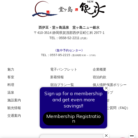
西伊豆・堂ヶ島温泉 堂ヶ島ニュー銀水
〒410-3514 静岡県賀茂郡西伊豆町仁科 2977-1
TEL：0558-52-2211
(代表）
《集中予約センター》
TEL：0557-95-2215
（受付時間 9:30 ～ 17:00）
魅力
電子パンフレット
企業概要
客室
新着情報
宿泊約款
料理
宿泊プラン一覧
個人情報保護ポリシー
温泉
お部屋からご予約
サイトマップ
施設案内
お問い合せ
観光情報
よくあるご質問（FAQ）
交通案内