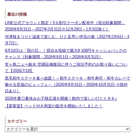
最近の投稿
LINE公式アカウント限定！5％割引クーポン配布中［宿泊対象期間：
2026年8月31日～2027年3月31日※12月29日～1月3日除く］
河津桜まつりと温泉で楽しむ、ひと足早い伊豆の春［2027年2月6日～3
月7日］
8月10日は「宿の日」！宿泊＆投稿で最大8,100円キャッシュバックの
チャンス［対象期間：2026年8月1日～2026年8月31日］
堂ヶ島ニュー銀水 空調設備復旧に伴うご宿泊予約のお取り扱いについ
て【2026/7/19】
黒毛和牛ステーキ食べ放題！～和牛ステーキ・和牛寿司・和牛カレーで
魅せる至福のビュッフェ～［2026年8月31日～2026年10月31日 ※除外
日あり］
2026年夏◎夏休みお子様広場を開催！館内で楽しいひとときを♪
【新客室】ベッド付き和室の販売を開始いたしました！
カテゴリー