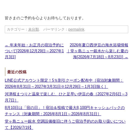
皆さまのご予約を心よりお待ちしております。
カテゴリー：
未分類
. パーマリンク：
permalink
.
←
年末年始・お正月の宿泊予約に
2026年夏◎西伊豆の海水浴場情報
ついて[2026年12月29日～2027年1
｜堂ヶ島ニュー銀水から楽しむ夏の
月3日]
海[2026年7月18日～8月23日]
→
最近の投稿
LINE公式アカウント限定！5％割引クーポン配布中［宿泊対象期間：
2026年8月31日～2027年3月31日※12月29日～1月3日除く］
河津桜まつりと温泉で楽しむ、ひと足早い伊豆の春［2027年2月6日～3
月7日］
8月10日は「宿の日」！宿泊＆投稿で最大8,100円キャッシュバックの
チャンス［対象期間：2026年8月1日～2026年8月31日］
堂ヶ島ニュー銀水 空調設備復旧に伴うご宿泊予約のお取り扱いについ
て【2026/7/19】