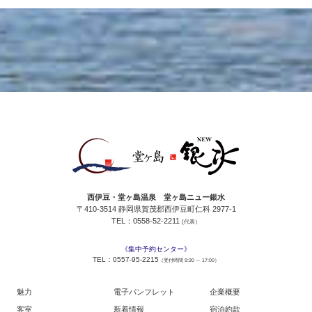
西伊豆・堂ヶ島温泉 堂ヶ島ニュー銀水
〒410-3514 静岡県賀茂郡西伊豆町仁科 2977-1
TEL：0558-52-2211
(代表）
《集中予約センター》
TEL：0557-95-2215
（受付時間 9:30 ～ 17:00）
魅力
電子パンフレット
企業概要
客室
新着情報
宿泊約款