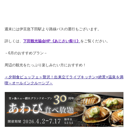
週末には伊豆急下田駅より路線バスの運行もございます。
詳しくは、
下田観光協会HP《あじさい祭り》
をご覧ください。
－6月のおすすめプラン－
周辺の観光をたっぷり楽しみたい方におすすめ！
＜夕朝食ビュッフェ＞贅沢！出来立てライブキッチン×絶景×温泉を満
喫～オールインクルーシブ～