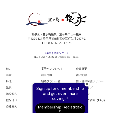
西伊豆・堂ヶ島温泉 堂ヶ島ニュー銀水
〒410-3514 静岡県賀茂郡西伊豆町仁科 2977-1
TEL：0558-52-2211
(代表）
《集中予約センター》
TEL：0557-95-2215
（受付時間 9:30 ～ 17:00）
魅力
電子パンフレット
企業概要
客室
新着情報
宿泊約款
料理
宿泊プラン一覧
個人情報保護ポリシー
温泉
お部屋からご予約
サイトマップ
施設案内
お問い合せ
観光情報
よくあるご質問（FAQ）
交通案内