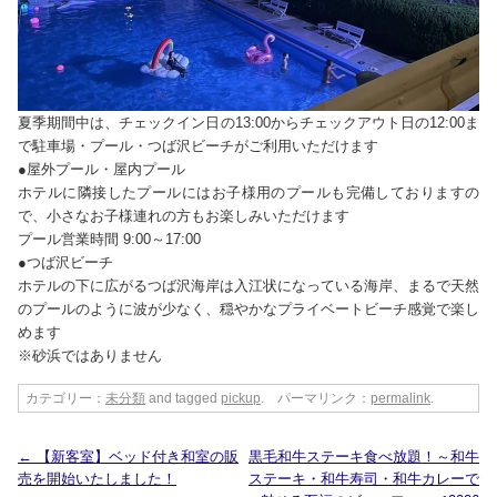
夏季期間中は、チェックイン日の13:00からチェックアウト日の12:00ま
で駐車場・プール・つば沢ビーチがご利用いただけます
●屋外プール・屋内プール
ホテルに隣接したプールにはお子様用のプールも完備しておりますの
で、小さなお子様連れの方もお楽しみいただけます
プール営業時間 9:00～17:00
●つば沢ビーチ
ホテルの下に広がるつば沢海岸は入江状になっている海岸、まるで天然
のプールのように波が少なく、穏やかなプライベートビーチ感覚で楽し
めます
※砂浜ではありません
カテゴリー：
未分類
and tagged
pickup
. パーマリンク：
permalink
.
←
【新客室】ベッド付き和室の販
黒毛和牛ステーキ食べ放題！～和牛
売を開始いたしました！
ステーキ・和牛寿司・和牛カレーで