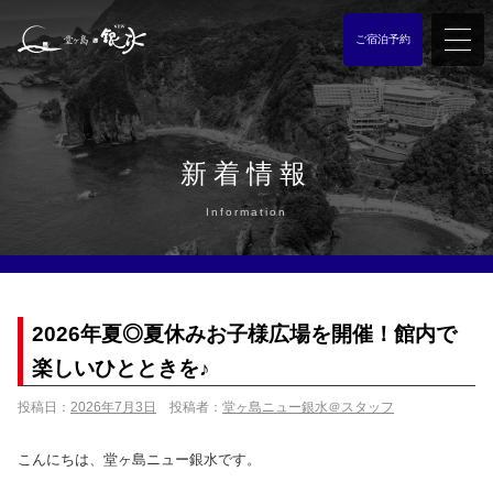
ご宿泊予約
新着情報
Information
2026年夏◎夏休みお子様広場を開催！館内で
楽しいひとときを♪
投稿日：
2026年7月3日
投稿者：
堂ヶ島ニュー銀水＠スタッフ
こんにちは、堂ヶ島ニュー銀水です。