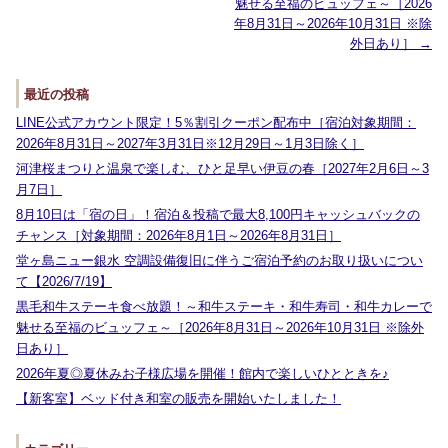
魅せる至福のビュッフェ～［2026
年8月31日～2026年10月31日 ※除
外日あり］
→
最近の投稿
LINE公式アカウント限定！5％割引クーポン配布中［宿泊対象期間：
2026年8月31日～2027年3月31日※12月29日～1月3日除く］
河津桜まつりと温泉で楽しむ、ひと足早い伊豆の春［2027年2月6日～3
月7日］
8月10日は「宿の日」！宿泊＆投稿で最大8,100円キャッシュバックの
チャンス［対象期間：2026年8月1日～2026年8月31日］
堂ヶ島ニュー銀水 空調設備復旧に伴うご宿泊予約のお取り扱いについ
て【2026/7/19】
黒毛和牛ステーキ食べ放題！～和牛ステーキ・和牛寿司・和牛カレーで
魅せる至福のビュッフェ～［2026年8月31日～2026年10月31日 ※除外
日あり］
2026年夏◎夏休みお子様広場を開催！館内で楽しいひとときを♪
【新客室】ベッド付き和室の販売を開始いたしました！